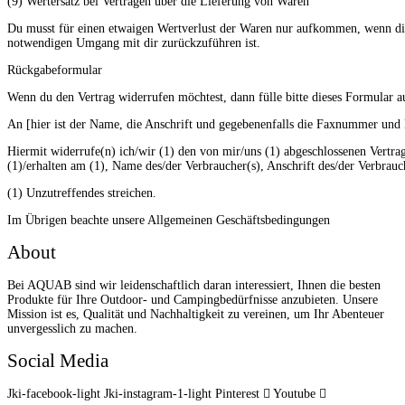
(9) Wertersatz bei Verträgen über die Lieferung von Waren
Du musst für einen etwaigen Wertverlust der Waren nur aufkommen, wenn die
notwendigen Umgang mit dir zurückzuführen ist.
Rückgabeformular
Wenn du den Vertrag widerrufen möchtest, dann fülle bitte dieses Formular a
An [hier ist der Name, die Anschrift und gegebenenfalls die Faxnummer un
Hiermit widerrufe(n) ich/wir (1) den von mir/uns (1) abgeschlossenen Vertra
(1)/erhalten am (1), Name des/der Verbraucher(s), Anschrift des/der Verbrauc
(1) Unzutreffendes streichen.
Im Übrigen beachte unsere Allgemeinen Geschäftsbedingungen
About
Bei AQUAB sind wir leidenschaftlich daran interessiert, Ihnen die besten
Produkte für Ihre Outdoor- und Campingbedürfnisse anzubieten. Unsere
Mission ist es, Qualität und Nachhaltigkeit zu vereinen, um Ihr Abenteuer
unvergesslich zu machen.
Social Media
Jki-facebook-light
Jki-instagram-1-light
Pinterest
Youtube