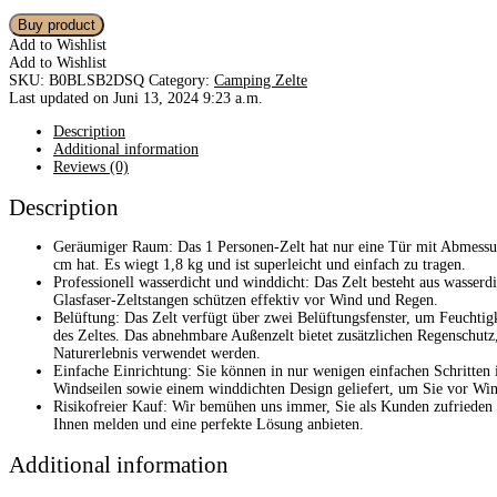
Buy product
Add to Wishlist
Add to Wishlist
SKU:
B0BLSB2DSQ
Category:
Camping Zelte
Last updated on Juni 13, 2024 9:23 a.m.
Description
Additional information
Reviews (0)
Description
Geräumiger Raum: Das 1 Personen-Zelt hat nur eine Tür mit Abmessu
cm hat. Es wiegt 1,8 kg und ist superleicht und einfach zu tragen.
Professionell wasserdicht und winddicht: Das Zelt besteht aus wasse
Glasfaser-Zeltstangen schützen effektiv vor Wind und Regen.
Belüftung: Das Zelt verfügt über zwei Belüftungsfenster, um Feuchti
des Zeltes. Das abnehmbare Außenzelt bietet zusätzlichen Regenschutz
Naturerlebnis verwendet werden.
Einfache Einrichtung: Sie können in nur wenigen einfachen Schritten i
Windseilen sowie einem winddichten Design geliefert, um Sie vor Wi
Risikofreier Kauf: Wir bemühen uns immer, Sie als Kunden zufrieden z
Ihnen melden und eine perfekte Lösung anbieten.
Additional information