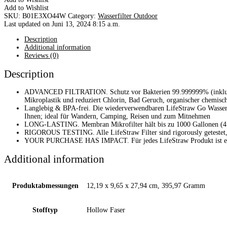
Add to Wishlist
SKU:
B01E3XO44W
Category:
Wasserfilter Outdoor
Last updated on Juni 13, 2024 8:15 a.m.
Description
Additional information
Reviews (0)
Description
ADVANCED FILTRATION. Schutz vor Bakterien 99.999999% (inklusive
Mikroplastik und reduziert Chlorin, Bad Geruch, organischer chemisc
Langlebig & BPA-frei. Die wiederverwendbaren LifeStraw Go Wasserfl
Ihnen; ideal für Wandern, Camping, Reisen und zum Mitnehmen
LONG-LASTING. Membran Mikrofilter hält bis zu 1000 Gallonen (4.000
RIGOROUS TESTING. Alle LifeStraw Filter sind rigorously getestet
YOUR PURCHASE HAS IMPACT. Für jedes LifeStraw Produkt ist ein Ki
Additional information
Produktabmessungen
‎12,19 x 9,65 x 27,94 cm, 395,97 Gramm
Stofftyp
‎Hollow Faser