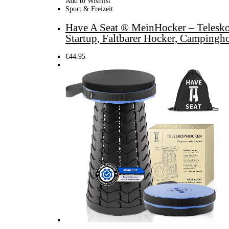
Add to Wishlist
Sport & Freizeit
Have A Seat ® MeinHocker – Teleskop
Startup, Faltbarer Hocker, Camping
€
44.95