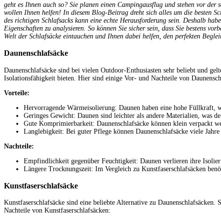
geht es Ihnen auch so? Sie planen einen Campingausflug und stehen vor der sc
wollen Ihnen helfen! In diesem Blog-Beitrag dreht sich alles um die besten S
des richtigen Schlafsacks kann eine echte Herausforderung sein. Deshalb hab
Eigenschaften zu analysieren. So können Sie sicher sein, dass Sie bestens vor
Welt der Schlafsäcke eintauchen und Ihnen dabei helfen, den perfekten Beglei
Daunenschlafsäcke
Daunenschlafsäcke sind bei vielen Outdoor-Enthusiasten sehr beliebt und gelt
Isolationsfähigkeit bieten. Hier sind einige Vor- und Nachteile von Daunensch
Vorteile:
Hervorragende Wärmeisolierung: Daunen haben eine hohe Füllkraft, wa
Geringes Gewicht: Daunen sind leichter als andere Materialien, was den
Gute Komprimierbarkeit: Daunenschlafsäcke können klein verpackt we
Langlebigkeit: Bei guter Pflege können Daunenschlafsäcke viele Jahre 
Nachteile:
Empfindlichkeit gegenüber Feuchtigkeit: Daunen verlieren ihre Isolierf
Längere Trocknungszeit: Im Vergleich zu Kunstfaserschlafsäcken ben
Kunstfaserschlafsäcke
Kunstfaserschlafsäcke sind eine beliebte Alternative zu Daunenschlafsäcken. Si
Nachteile von Kunstfaserschlafsäcken: