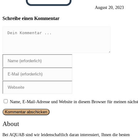
August 20, 2023
Schreibe einen Kommentar
Kommentieren
Gib
deinen
Namen
Gib
oder
deine
Benutzernamen
E-
zum
Gib
Mail-
Kommentieren
deine
Adresse
ein
Website-
zum
URL
Kommentieren
Name, E-Mail-Adresse und Website in diesem Browser für meinen nächs
ein
ein
(optional)
About
Bei AQUAB sind wir leidenschaftlich daran interessiert, Ihnen die besten