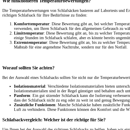
Wie funktionieren Temperaturbewertungen?
Die Temperaturbewertungen von Schlafsäcken basieren auf Labortests und Er
richtigen Schlafsack für Ihre Bedürfnisse zu finden:
Komforttemperatur
: Diese Bewertung gibt an, bei welcher Temperatu
verwenden, um Ihren Schlafsack für den allgemeinen Gebrauch zu wä
Limittemperatur
: Diese Bewertung gibt an, bis zu welcher Temperatu
einige Stunden im Schlafsack schlafen, aber es könnte bereits ungemü
Extremtemperatur
: Diese Bewertung gibt an, bis zu welcher Tempera
Maßstab für eine angenehme Nachtruhe, sondern nur für den Notfall.
Worauf sollten Sie achten?
Bei der Auswahl eines Schlafsacks sollten Sie nicht nur die Temperaturbewer
Isolationsmaterial
: Verschiedene Isolationsmaterialien bieten unters
Isolationsmaterialien sind in der Regel günstiger und behalten auch 
Passform
: Ein gut sitzender Schlafsack kann die Isolierung verbesser
dass der Schlafsack nicht zu eng oder zu weit ist und genug Bewegungsf
Zusätzliche Funktionen
: Manche Schlafsäcke haben zusätzliche Fun
Luft zu verhindern. Diese Funktionen können den Komfort und die Wä
Schlafsackvergleich: Welcher ist der richtige für Sie?
Um Ihnen bei der Auswahl des richtigen Schlafsacks zu helfen, haben wir ei